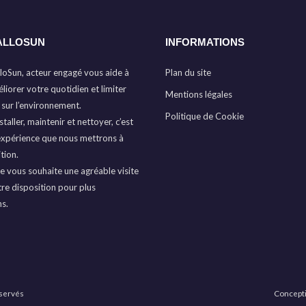
ALLOSUN
INFORMATIONS
loSun, acteur engagé vous aide à
Plan du site
liorer votre quotidien et limiter
Mentions légales
 sur l’environnement.
Politique de Cookie
taller, maintenir et nettoyer, c’est
expérience que nous mettrons à
tion.
e vous souhaite une agréable visite
tre disposition pour plus
ns.
servés
Concepti