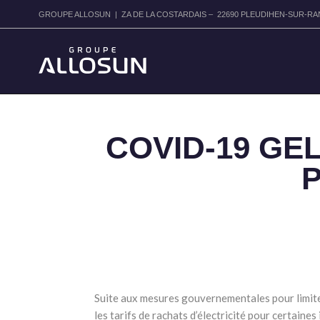
GROUPE ALLOSUN | ZA DE LA COSTARDAIS – 22690 PLEUDIHEN-SUR-RANCE
COVID-19 GE
Suite aux mesures gouvernementales pour limiter
les tarifs de rachats d’électricité pour certaines