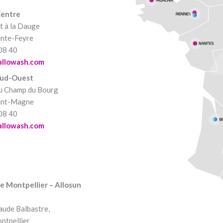
entre
t à la Dauge
nte-Feyre
08 40
allowash.com
ud-Ouest
u Champ du Bourg
int-Magne
08 40
allowash.com
 Montpellier – Allosun
aude Balbastre,
ntpellier