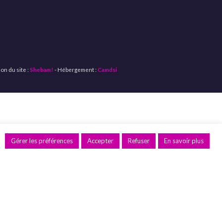
on du site :
Shebam!
- Hébergement :
Camdsi
Gérer les préférences
Accepter
Refuser
En savoir plus