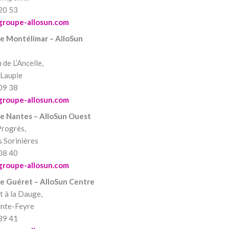
20 53
groupe-allosun.com
e Montélimar – AlloSun
de L’Ancelle,
Laupie
09 38
groupe-allosun.com
e Nantes – AlloSun Ouest
Progrès,
 Sorinières
08 40
groupe-allosun.com
e Guéret – AlloSun Centre
t à la Dauge,
nte-Feyre
89 41