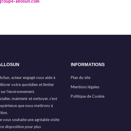
groupe-allosun.com
ALLOSUN
INFORMATIONS
loSun, acteur engagé vous aide à
Plan du site
liorer votre quotidien et limiter
Mentions légales
 sur l’environnement.
Politique de Cookie
taller, maintenir et nettoyer, c’est
expérience que nous mettrons à
tion.
e vous souhaite une agréable visite
tre disposition pour plus