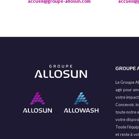
accueil@groupe-allosun.com
accueil@
GROUPE 
Le Groupe Al
agir pour amé
votre impact
Concevoir, ins
toute notre 
votre disposi
Toute l’équip
et reste à vo