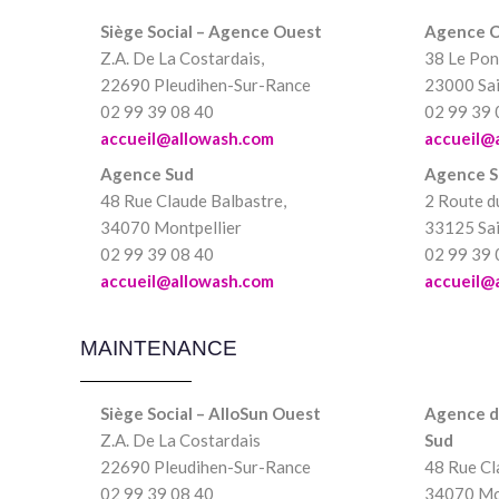
Siège Social – Agence Ouest
Agence C
Z.A. De La Costardais,
38 Le Pon
22690 Pleudihen-Sur-Rance
23000 Sai
02 99 39 08 40
02 99 39 
accueil@allowash.com
accueil@
Agence Sud
Agence S
48 Rue Claude Balbastre,
2 Route d
34070 Montpellier
33125 Sa
02 99 39 08 40
02 99 39 
accueil@allowash.com
accueil@
MAINTENANCE
Siège Social – AlloSun Ouest
Agence de
Z.A. De La Costardais
Sud
22690 Pleudihen-Sur-Rance
48 Rue Cl
02 99 39 08 40
34070 Mo