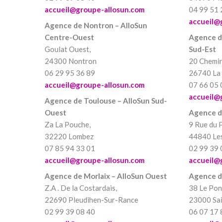
accueil@groupe-allosun.com
04 99 51 
accueil@
Agence de Nontron – AlloSun
Centre-Ouest
Agence d
Goulat Ouest,
Sud-Est
24300 Nontron
20 Chemin 
06 29 95 36 89
26740 La 
accueil@groupe-allosun.com
07 66 05 
accueil@
Agence de Toulouse – AlloSun Sud-
Ouest
Agence d
Za La Pouche,
9 Rue du 
32220 Lombez
44840 Les
07 85 94 33 01
02 99 39 
accueil@groupe-allosun.com
accueil@
Agence de Morlaix – AlloSun Ouest
Agence d
Z.A . De la Costardais,
38 Le Pon
22690 Pleudihen-Sur-Rance
23000 Sai
02 99 39 08 40
06 07 17 